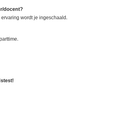
ur/docent?
ervaring wordt je ingeschaald.
parttime.
stest!