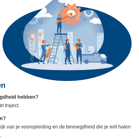
en
egdheid hebben?
t traject.
en?
lijk van je vooropleiding en de bevoegdheid die je wilt halen
.